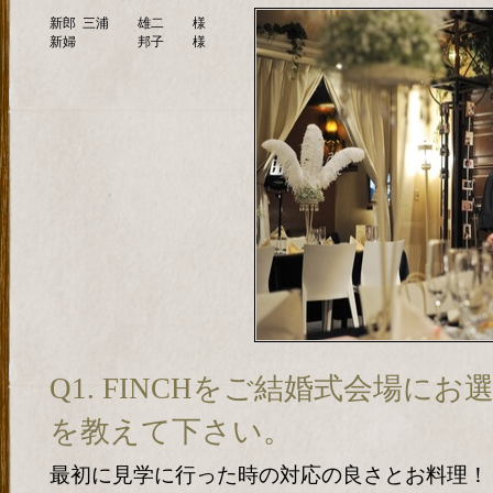
新郎
三浦
雄二
様
新婦
邦子
様
Q1. FINCHをご結婚式会場に
を教えて下さい。
最初に見学に行った時の対応の良さとお料理！