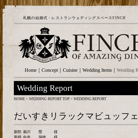
札幌の結婚式・レストランウェディングスペースFINCH
Home
｜
Concept
｜
Cuisine
｜
Wedding Items
｜
Wedding R
Wedding Report
HOME
>
WEDDING REPORT TOP
> WEDDING REPORT
だいすきリラックマビュッフェ
新郎
鵜川
塁
様
新婦
向井
瑞穂
様