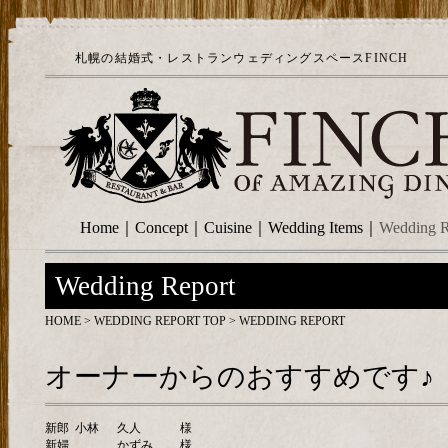
札幌の結婚式・レストランウェディングスペースFINCH
Home
｜
Concept
｜
Cuisine
｜
Wedding Items
｜
Wedding R
Wedding Report
HOME
>
WEDDING REPORT TOP
> WEDDING REPORT
オーナーからのおすすめです♪
新郎
小林
久人
様
新婦
かずみ
様