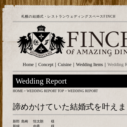
札幌の結婚式・レストランウェディングスペースFINCH
Home
｜
Concept
｜
Cuisine
｜
Wedding Items
｜
Wedding R
Wedding Report
HOME
>
WEDDING REPORT TOP
> WEDDING REPORT
諦めかけていた結婚式を叶えま
新郎
島崎
恒太朗
様
新婦
由香
様