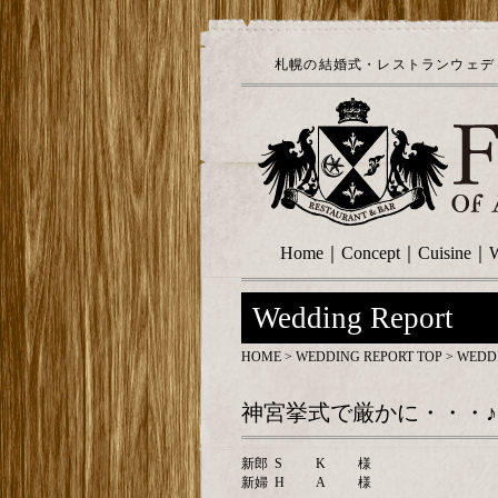
札幌の結婚式・レストランウェディ
Home
｜
Concept
｜
Cuisine
｜
W
Wedding Report
HOME
>
WEDDING REPORT TOP
> WEDD
神宮挙式で厳かに・・・♪
新郎
S
K
様
新婦
H
A
様