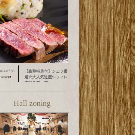
024.07.06
【豪華特典付】シェフ厳
選☆大人気道産牛フィレ
肉試食フェア
Hall zoning