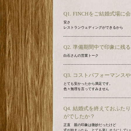
Q1. FINCHをご結婚式
安さ
レストランウェディングができるから
Q2. 準備期間中で印象に
白石さんの営業トーク
Q3. コストパフォーマン
とても安かったから満足です。
色々無理を言ってすみません
Q4. 結婚式を終えておふ
がでしたか？
正直 親の印象は微妙だったけど
式が始まったら とても楽しそうにしてい