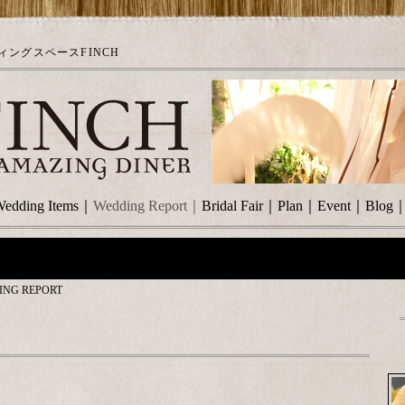
ングスペースFINCH
edding Items
｜
Wedding Report
｜
Bridal Fair
｜
Plan
｜
Event
｜
Blog
ING REPORT