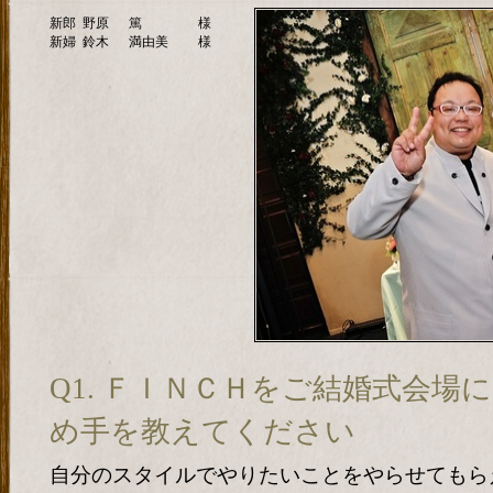
新郎
野原
篤
様
新婦
鈴木
満由美
様
Q1. ＦＩＮＣＨをご結婚式会場
め手を教えてください
自分のスタイルでやりたいことをやらせてもら