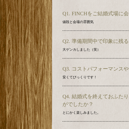
Q1. FINCHをご結婚式
値段と会場の雰囲気
Q2. 準備期間中で印象に
大ゲンカしました（笑）
Q3. コストパフォーマン
安くてびっくりです！
Q4. 結婚式を終えておふ
がでしたか？
とにかく楽しみました。