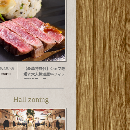
024.07.06
【豪華特典付】シェフ厳
選☆大人気道産牛フィレ
肉試食フェア
Hall zoning