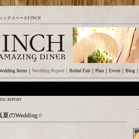
ングスペースFINCH
edding Items
｜
Wedding Report
｜
Bridal Fair
｜
Plan
｜
Event
｜
Blog
ING REPORT
のWedding☆