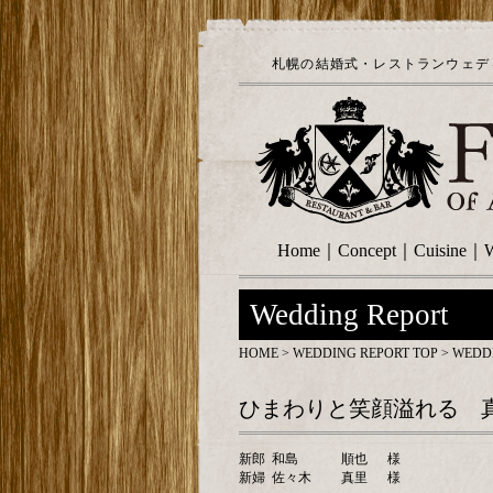
札幌の結婚式・レストランウェディ
Home
｜
Concept
｜
Cuisine
｜
W
Wedding Report
HOME
>
WEDDING REPORT TOP
> WEDD
ひまわりと笑顔溢れる 真夏
新郎
和島
順也
様
新婦
佐々木
真里
様