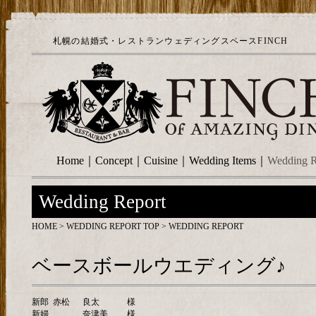
札幌の結婚式・レストランウェディングスペースFINCH
Home
｜
Concept
｜
Cuisine
｜
Wedding Items
｜
Wedding R
Wedding Report
HOME
>
WEDDING REPORT TOP
> WEDDING REPORT
ベースボールウエディング♪
新郎
赤松
良太
様
新婦
奈津美
様