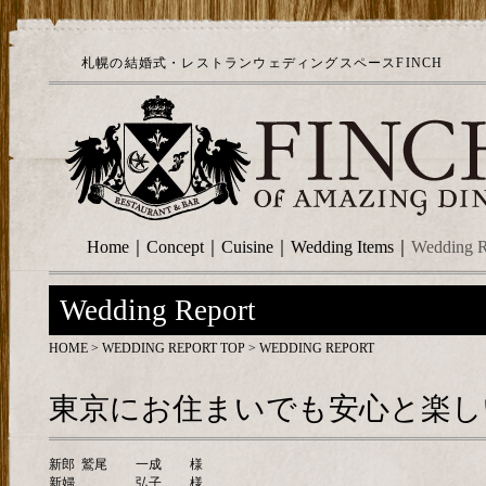
札幌の結婚式・レストランウェディングスペースFINCH
Home
｜
Concept
｜
Cuisine
｜
Wedding Items
｜
Wedding R
Wedding Report
HOME
>
WEDDING REPORT TOP
> WEDDING REPORT
東京にお住まいでも安心と楽し
新郎
鷲尾
一成
様
新婦
弘子
様