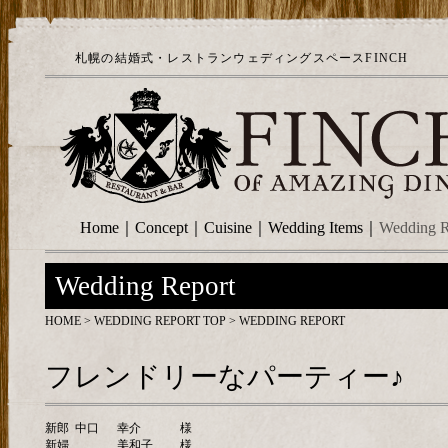
札幌の結婚式・レストランウェディングスペースFINCH
Home
｜
Concept
｜
Cuisine
｜
Wedding Items
｜
Wedding R
Wedding Report
HOME
>
WEDDING REPORT TOP
> WEDDING REPORT
フレンドリーなパーティー♪
新郎
中口
幸介
様
新婦
美和子
様