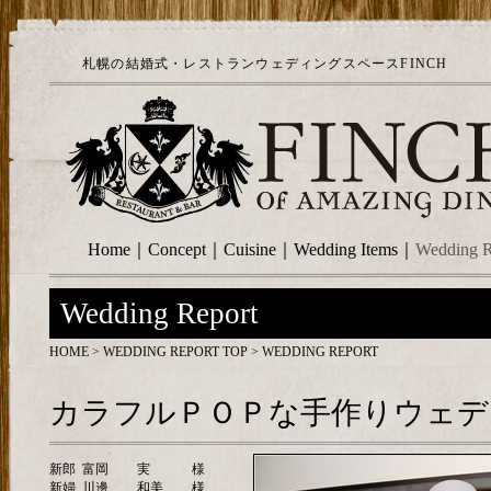
札幌の結婚式・レストランウェディングスペースFINCH
Home
｜
Concept
｜
Cuisine
｜
Wedding Items
｜
Wedding R
Wedding Report
HOME
>
WEDDING REPORT TOP
> WEDDING REPORT
カラフルＰＯＰな手作りウェデ
新郎
富岡
実
様
新婦
川邊
和美
様