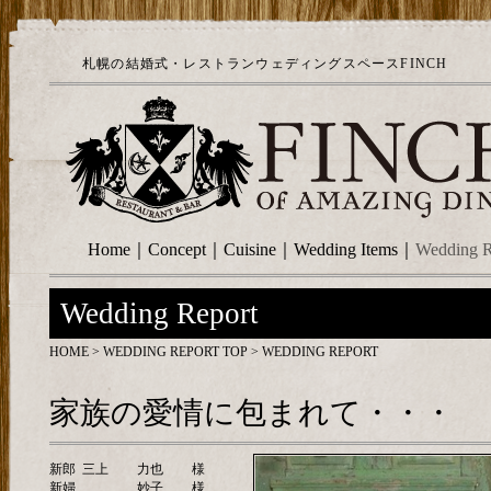
札幌の結婚式・レストランウェディングスペースFINCH
Home
｜
Concept
｜
Cuisine
｜
Wedding Items
｜
Wedding R
Wedding Report
HOME
>
WEDDING REPORT TOP
> WEDDING REPORT
家族の愛情に包まれて・・・
新郎
三上
力也
様
新婦
妙子
様