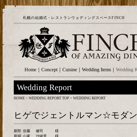
札幌の結婚式・レストランウェディングスペースFINCH
Home
｜
Concept
｜
Cuisine
｜
Wedding Items
｜
Wedding R
Wedding Report
HOME
>
WEDDING REPORT TOP
> WEDDING REPORT
ヒゲでジェントルマン☆モダン
新郎
佐藤
健司
様
新婦
山家
沙緒里
様