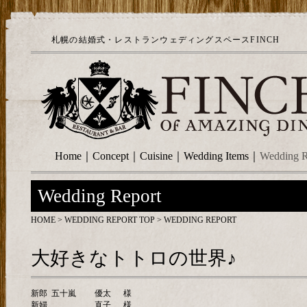
札幌の結婚式・レストランウェディングスペースFINCH
Home
｜
Concept
｜
Cuisine
｜
Wedding Items
｜
Wedding R
Wedding Report
HOME
>
WEDDING REPORT TOP
> WEDDING REPORT
大好きなトトロの世界♪
新郎
五十嵐
優太
様
新婦
直子
様