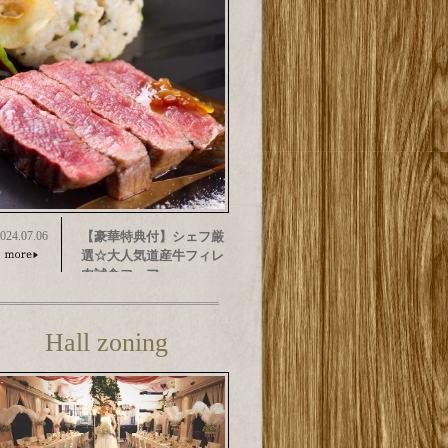
024.07.06
【豪華特典付】シェフ厳
選☆大人気道産牛フィレ
肉試食フェア
Hall zoning