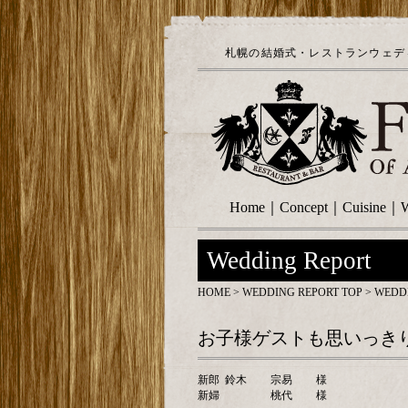
札幌の結婚式・レストランウェディ
Home
｜
Concept
｜
Cuisine
｜
W
Wedding Report
HOME
>
WEDDING REPORT TOP
> WEDD
お子様ゲストも思いっき
新郎
鈴木
宗易
様
新婦
桃代
様