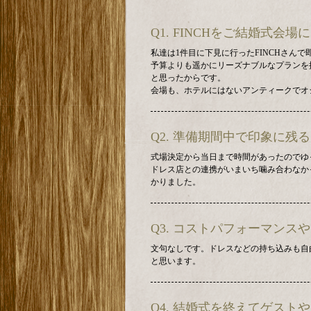
Q1. FINCHをご結婚式
私達は1件目に下見に行ったFINCHさんで
予算よりも遥かにリーズナブルなプランを
と思ったからです。
会場も、ホテルにはないアンティークでオ
Q2. 準備期間中で印象に
式場決定から当日まで時間があったのでゆ
ドレス店との連携がいまいち噛み合わなか
かりました。
Q3. コストパフォーマン
文句なしです。ドレスなどの持ち込みも自
と思います。
Q4. 結婚式を終えてゲス