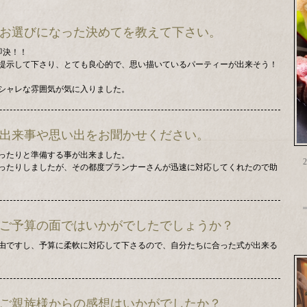
会場にお選びになった決めてを教えて下さい。
即決！！
提示して下さり、とても良心的で、思い描いているパーティーが出来そう！
シャレな雰囲気が気に入りました。
残る出来事や思い出をお聞かせください。
ったりと準備する事が出来ました。
2
ったりしましたが、その都度プランナーさんが迅速に対応してくれたので助
スやご予算の面ではいかがでしたでしょうか？
由ですし、予算に柔軟に対応して下さるので、自分たちに合った式が出来る
トやご親族様からの感想はいかがでしたか？