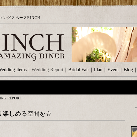
ングスペースFINCH
edding Items
｜
Wedding Report
｜
Bridal Fair
｜
Plan
｜
Event
｜
Blog
ING REPORT
り楽しめる空間を☆