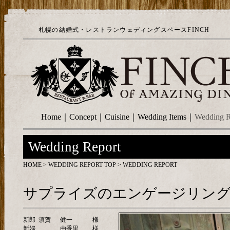
札幌の結婚式・レストランウェディングスペースFINCH
Home
｜
Concept
｜
Cuisine
｜
Wedding Items
｜
Wedding R
Wedding Report
HOME
>
WEDDING REPORT TOP
> WEDDING REPORT
サプライズのエンゲージリング
新郎
須賀
健一
様
新婦
由香里
様