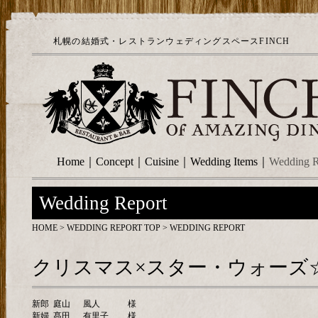
札幌の結婚式・レストランウェディングスペースFINCH
Home
｜
Concept
｜
Cuisine
｜
Wedding Items
｜
Wedding R
Wedding Report
HOME
>
WEDDING REPORT TOP
> WEDDING REPORT
クリスマス×スター・ウォーズ
新郎
庭山
風人
様
新婦
髙田
有里子
様