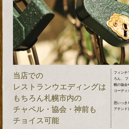
フィンチ
当店での
ろん、 
幌の協会
レストランウエディングは
コーディ
もちろん札幌市内の
思いっき
チャペル・協会・神前も
アテンド
チョイス可能