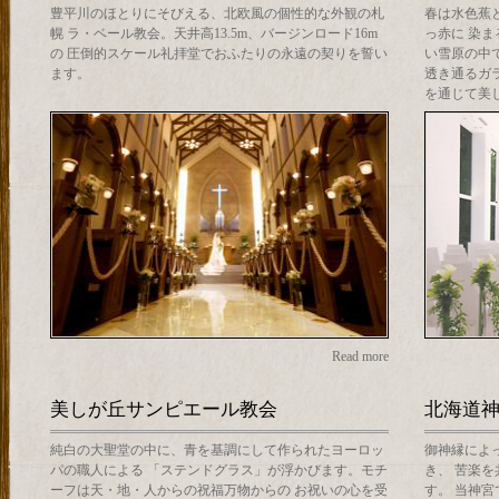
豊平川のほとりにそびえる、北欧風の個性的な外観の札
春は水色蕉
幌 ラ・ベール教会。天井高13.5m、バージンロード16m
っ赤に 染
の 圧倒的スケール礼拝堂でおふたりの永遠の契りを誓い
い雪原の中
ます。
透き通るガ
を通じて美
Read more
美しが丘サンピエール教会
北海道
純白の大聖堂の中に、青を基調にして作られたヨーロッ
御神縁によ
パの職人による 「ステンドグラス」が浮かびます。モチ
き、 苦楽
ーフは天・地・人からの祝福万物からの お祝いの心を受
す。 当神