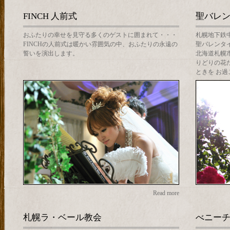
FINCH 人前式
聖バレ
おふたりの幸せを見守る多くのゲストに囲まれて・・・
札幌地下鉄
FINCHの人前式は暖かい雰囲気の中、おふたりの永遠の
聖バレンタ
誓いを演出します。
北海道札幌
りどりの花
ときを お
Read more
札幌ラ・ベール教会
べニー