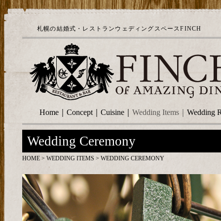
札幌の結婚式・レストランウェディングスペースFINCH
Home
｜
Concept
｜
Cuisine
｜
Wedding Items
｜
Wedding R
Wedding Ceremony
HOME
>
WEDDING ITEMS
> WEDDING CEREMONY