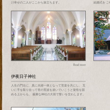
け幸せの二人がここから旅立ちます。
結婚式を 
Read more
伊夜日子神社
人生の門出に、真に夫婦一体となって苦楽を共にし、 互
いに手を取り合って世の荒波を凌いでいこうと覚悟を固
める上からも、 厳粛な神社の大前で誓いを交わします。