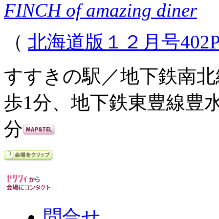
FINCH of amazing diner
（
北海道版１２月号402
すすきの駅／地下鉄南北
歩1分、地下鉄東豊線豊
分
問合せ