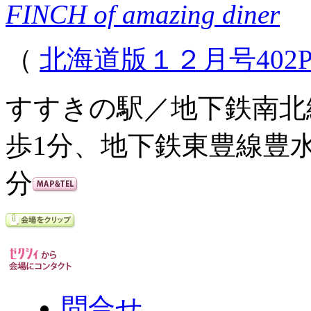
FINCH of amazing diner
（
北海道版１２月号402
すすきの駅／地下鉄南北
歩1分、地下鉄東豊線豊
分
問合せ