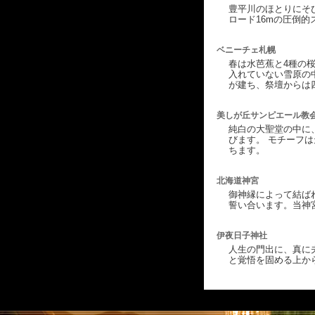
豊平川のほとりにそ
ロード16mの圧倒
ベニーチェ札幌
春は水芭蕉と4種の
入れていない雪原の
が建ち、祭壇からは
美しが丘サンピエール教
純白の大聖堂の中に
びます。 モチーフ
ちます。
北海道神宮
御神縁によって結ば
誓い合います。当神
伊夜日子神社
人生の門出に、真に
と覚悟を固める上か