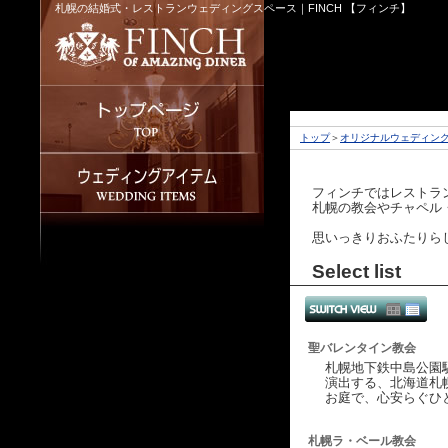
札幌の結婚式・レストランウェディングスペース｜FINCH 【フィンチ】
トップ
＞
オリジナルウェディン
フィンチではレストラ
札幌の教会やチャペル
思いっきりおふたりら
Select list
聖バレンタイン教会
札幌地下鉄中島公園
演出する、北海道札
お庭で、心安らぐひ
札幌ラ・ベール教会