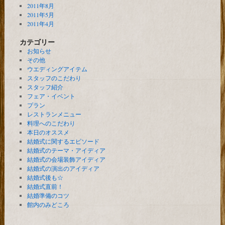
2011年8月
2011年5月
2011年4月
カテゴリー
お知らせ
その他
ウエディングアイテム
スタッフのこだわり
スタッフ紹介
フェア・イベント
プラン
レストランメニュー
料理へのこだわり
本日のオススメ
結婚式に関するエピソード
結婚式のテーマ・アイディア
結婚式の会場装飾アイディア
結婚式の演出のアイディア
結婚式後も☆
結婚式直前！
結婚準備のコツ
館内のみどころ