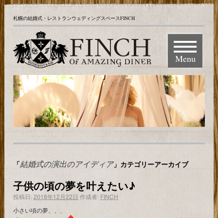
札幌の結婚式・レストランウェディングスペースFINCH
Menu
結婚式の演出のアイディア
「
」カテゴリーアーカイブ
子供の頃の夢を叶えたい♪
投稿日:
2018年12月22日
作成者:
FINCH
小さい頃の夢、、、