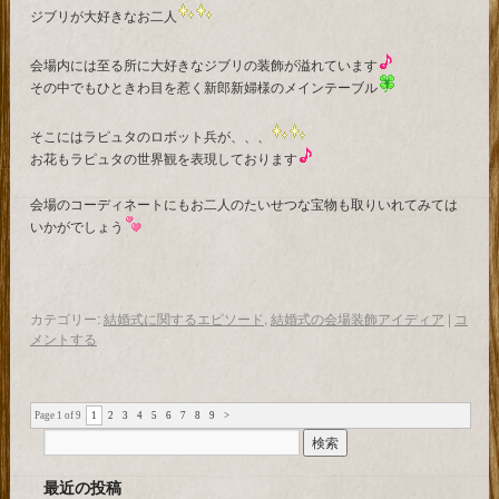
ジブリが大好きなお二人
会場内には至る所に大好きなジブリの装飾が溢れています
その中でもひときわ目を惹く新郎新婦様のメインテーブル
そこにはラピュタのロボット兵が、、、
お花もラピュタの世界観を表現しております
会場のコーディネートにもお二人のたいせつな宝物も取りいれてみては
いかがでしょう
カテゴリー:
結婚式に関するエピソード
,
結婚式の会場装飾アイディア
|
コ
メントする
Page 1 of 9
1
2
3
4
5
6
7
8
9
>
最近の投稿