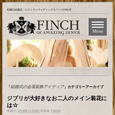
札幌の結婚式・レストランウェディングスペースFINCH
Menu
結婚式の会場装飾アイディア
「
」カテゴリーアーカイブ
ジブリが大好きなお二人のメイン装花に
は☆
投稿日:
2018年11月8日
作成者:
FINCH