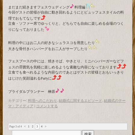
まだまだ続きますフェスウェディング
料理編
今回ゲストの皆様が自由に動き回れるようにとビュッフェスタイルの料
理でおもてなしです
立食・ソファー席でゆっくりと、どちらでも自由に楽しめる会場のつく
りになっておりました
料理の中にはお二人の好きなシュラスコを用意したり
大きな骨付きハンバーグをお二人がサーブしたり
フェスブースの中には、焼きそば、やきとり、ミニハンバーガーなどフ
ェスの雰囲気を気軽に楽しめるような素敵な内容になっております
立食でも食べれるような内容なのであとはゲストの皆様とおもいっきり
はじけた笑顔溢れるPartyに
ブライダルプランナー 榊原
カテゴリー:
料理へのこだわり
,
結婚式に関するエピソード
,
結婚式のテー
マ・アイディア
|
コメントする
Page 3 of 4
<
1
2
3
4
>