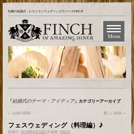
札幌の結婚式・レストランウェディングスペースFINCH
Menu
結婚式のテーマ・アイディア
「
」カテゴリーアーカイブ
←
以前の投稿
新しい投稿
→
フェスウェディング（料理編）♪
投稿日:
2018年4月10日
作成者:
FINCH