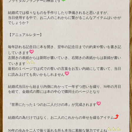
ブライダルプランナーの榊原です
結婚式では様々なものを手作りしたり準備されると思いますが、
当日使用する中で、お二人のこれからに繋がるこんなアイテムはいかが
でしょうか？
【アニュアルレター】
毎年訪れる記念日に本を開き、翌年の記念日までの約束や誓いを書き記
していきます
左開きの表紙からは新郎が書いていき、右開きの表紙からは新婦が書い
ていきます
最初の１ページでは式での誓いの言葉をお互い内緒にして書いて、当日
に読み上げても良いかもしれません
結婚式当日から始まり内側に向かって一年ずつ想いを綴り、50年の月日
を経て、金婚式の際には本の中心で隣同士のページとなり
『世界にたった１つのお二人だけの本』が完成されます
結婚式の為だけではなく、お二人のこれからの幸せを綴るアイテム
50年の歩みを二人で振り返れる所も本当に素敵な魅力ですよね