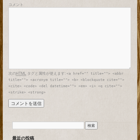
コメント
次の
HTML
タグと属性が使えます:
<a href="" title=""> <abbr
title=""> <acronym title=""> <b> <blockquote cite="">
<cite> <code> <del datetime=""> <em> <i> <q cite="">
<strike> <strong>
最近の投稿