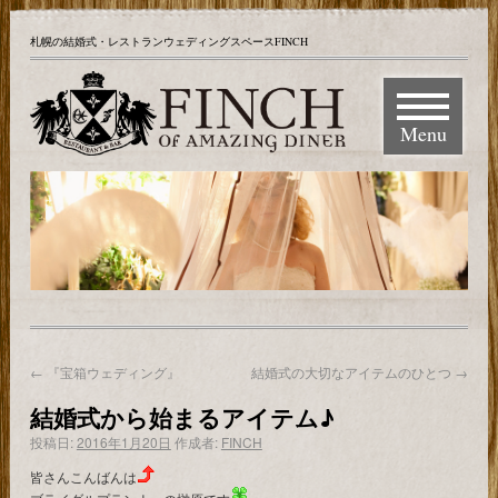
札幌の結婚式・レストランウェディングスペースFINCH
Menu
←
『宝箱ウェディング』
結婚式の大切なアイテムのひとつ
→
結婚式から始まるアイテム♪
投稿日:
2016年1月20日
作成者:
FINCH
皆さんこんばんは