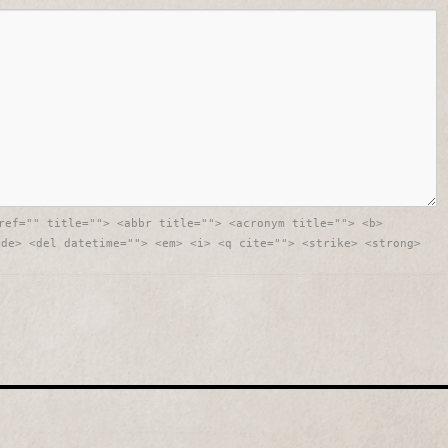
ref="" title=""> <abbr title=""> <acronym title=""> <b>
ode> <del datetime=""> <em> <i> <q cite=""> <strike> <strong>