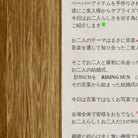
ペーパーアイテムを手作りさ
逆にご友人様からサプライズ
今日はお二人らしさを出す為
ご紹介します
お二人のテーマはまさに音楽
音楽を通じて知り合ったご友
そこでお二人と最初に出会っ
お二人の結婚式、
RISING SUN
【FINCHを
に
その言葉から始まった結婚式
今日は言葉ではなくお写真で
会場全体で皆様をおもてなし
お二人らしくお二人だけのWE
裁縫と絵心は全く無い榊原で