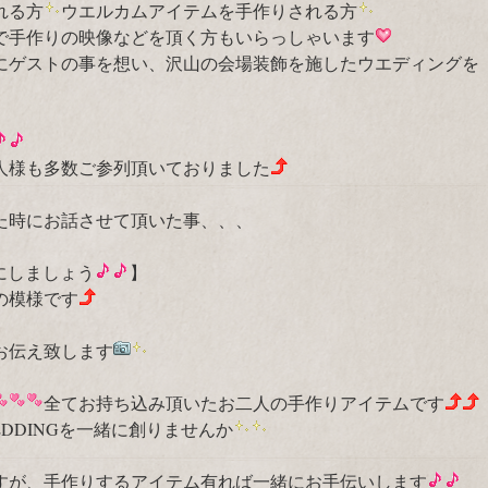
れる方
ウエルカムアイテムを手作りされる方
で手作りの映像などを頂く方もいらっしゃいます
にゲストの事を想い、沢山の会場装飾を施したウエディングを
人様も多数ご参列頂いておりました
た時にお話させて頂いた事、、、
しましょう
】
の模様です
お伝え致します
全てお持ち込み頂いたお二人の手作りアイテムです
DDINGを一緒に創りませんか
すが、手作りするアイテム有れば一緒にお手伝いします