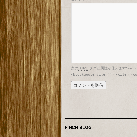
次の
HTML
タグと属性が使えます:
<a h
<blockquote cite=""> <cite> <c
FINCH BLOG