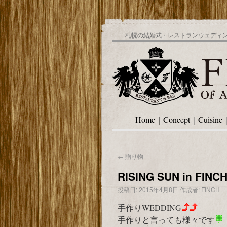
札幌の結婚式・レストランウェディング
Home
｜
Concept
｜
Cuisine
←
贈り物
RISING SUN in FINC
投稿日:
2015年4月8日
作成者:
FINCH
手作りWEDDING
手作りと言っても様々です