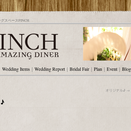
スペースFINCH
｜
Wedding Items
｜
Wedding Report
｜
Bridal Fair
｜
Plan
｜
Event
｜
Blog
オリジナル♪
→
H♪