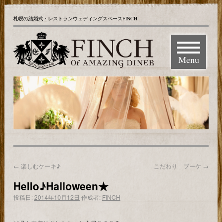
札幌の結婚式・レストランウェディングスペースFINCH
Menu
←
楽しむケーキ♪
こだわり ブーケ
→
Hello♪Halloween★
投稿日:
2014年10月12日
作成者:
FINCH