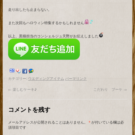
走り出したら止まらない。
また次回もハロウィン特集するかもしれません
以上、黒猫担当のコンシェルジュ天野がお伝えしました
カテゴリー:
ウエディングアイテム
パーマリンク
←
楽しむケーキ♪
こだわり ブーケ
→
コメントを残す
メールアドレスが公開されることはありません。
*
が付いている欄は必
須項目です