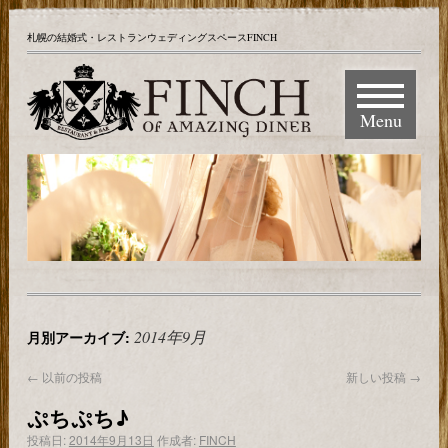
札幌の結婚式・レストランウェディングスペースFINCH
Menu
2014年9月
月別アーカイブ:
←
以前の投稿
新しい投稿
→
ぷちぷち♪
投稿日:
2014年9月13日
作成者:
FINCH