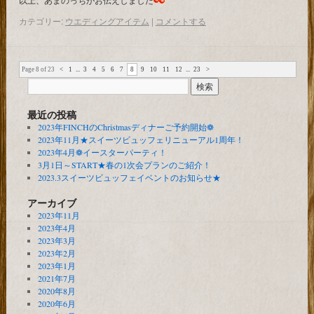
以上、あまのっちがお伝えしました
カテゴリー:
ウエディングアイテム
|
コメントする
Page 8 of 23
<
1
...
3
4
5
6
7
8
9
10
11
12
...
23
>
最近の投稿
2023年FINCHのChristmasディナーご予約開始❁
2023年11月★スイーツビュッフェリニューアル1周年！
2023年4月❁イースターパーティ！
3月1日～START★春の1次会プランのご紹介！
2023.3スイーツビュッフェイベントのお知らせ★
アーカイブ
2023年11月
2023年4月
2023年3月
2023年2月
2023年1月
2021年7月
2020年8月
2020年6月