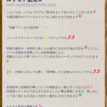
投稿日:
2014年9月10日
作成者:
FINCH
こんにちは、いつもブログをご覧頂きましてありがとうございます
今週日曜日のブライダルフェアをご紹介させて頂きます
『花嫁プリンセス化計画
』
フィンチプランナー“イチオシ
”のフェアです
皆様の個性や、本来持つ美しさを最大に引き出す為の方法を
ミスユニ
バース北海道を指導している特別講師により、
花嫁さんがより輝くポージングと歩き方をコーチングさせていただきま
す
また、内側からキレイを磨く『美禅食』のご試食もオススメですよ
会場見学と結婚式の事についての相談会も一緒に行っております
内容盛りだくさんでまだまだお伝えしたい事は御座いますが、楽しみに
して頂く為にも今日はこの位のご案内にさせて頂きます
もちろん参加は無料です