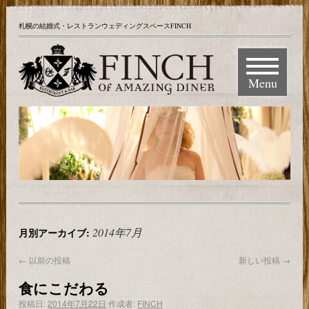
札幌の結婚式・レストランウェディングスペースFINCH
Menu
2014年7月
月別アーカイブ:
←
以前の投稿
新しい投稿
→
食にこだわる
投稿日:
2014年7月22日
作成者:
FINCH