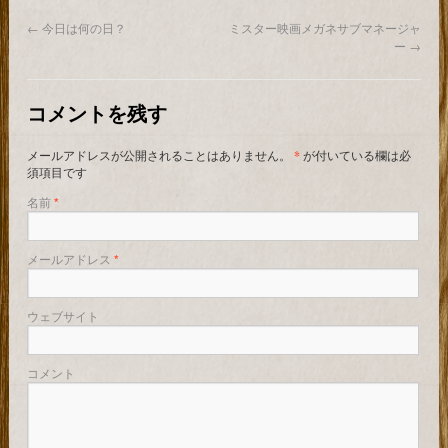
←
今日は何の日？
ミスター映画メガネサブマネージャ
ー
→
コメントを残す
メールアドレスが公開されることはありません。
*
が付いている欄は必
須項目です
名前
*
メールアドレス
*
ウェブサイト
コメント