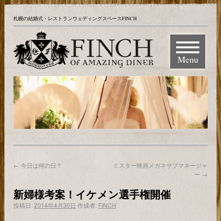
札幌の結婚式・レストランウェディングスペースFINCH
Menu
←
今日は何の日？
ミスター映画メガネサブマネージャ
ー
→
新婦様考案！イケメン選手権開催
投稿日:
2014年4月30日
作成者:
FINCH