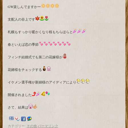
GW楽しんでますかー
支配人の谷上です
札幌もすっかり暖かくなり桜もちらほらと
春といえば恋の季節
フィンチ結婚式でも第二の花嫁様が
花婿様をチェックする
イケメン選手権が新婦様のアイディアにより
開催されました
さて、結果は
カテゴリー:
その他
パーマリンク