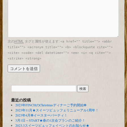
次の
HTML
タグと属性が使えます:
<a href="" title=""> <abbr
title=""> <acronym title=""> <b> <blockquote cite="">
<cite> <code> <del datetime=""> <em> <i> <q cite="">
<strike> <strong>
最近の投稿
2023年FINCHのChristmasディナーご予約開始❁
2023年11月★スイーツビュッフェリニューアル1周年！
2023年4月❁イースターパーティ！
3月1日～START★春の1次会プランのご紹介！
2023.3スイーツビュッフェイベントのお知らせ★