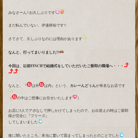
みなさーん!!お久しぶりです
まだ転んでいない、伊邉耕祐です!!
さてさて、久しぶりなのには理由があります
なんと、行ってまいりました!!
今回は、以前FINCHで結婚式をしていただいたご新郎の職場へ・・・
なんと、『
は外
は内』という、
カレーんどぅん
が有名なお店です
（
の中はご想像にお任せいたします
）
お店に5人でアポなしで押しかけてしまったので、お出迎えの時はご新郎
様が完全に『フリーズ』
してしまいました
後に聞いたところ、本当に驚いて固まってしまったとのことでした