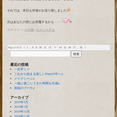
それでは、本日も伊邉がお送り致しました
次はあなたの所にお邪魔するかも・・・
カテゴリー:
その他
|
コメントする
Page 13 of 35
<
1
...
8
9
10
11
12
13
14
15
16
17
...
35
>
最近の投稿
一足早く☆
これから始まる楽しいPartyの中へ♪
メイクシーン♪
一緒に過ごしてきた時間を共感♪
祝福のブーケ♪
アーカイブ
2019年3月
2019年1月
2018年12月
2018年11月