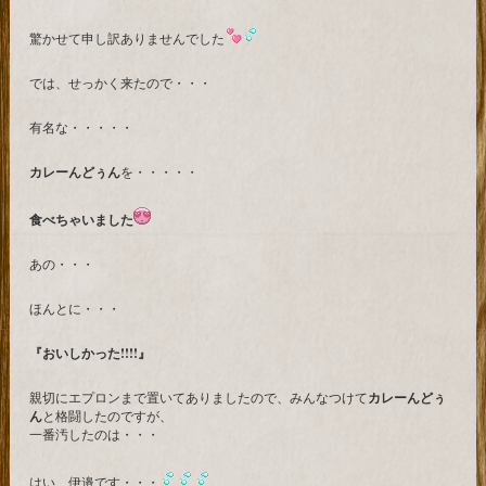
驚かせて申し訳ありませんでした
では、せっかく来たので・・・
有名な・・・・・
カレーんどぅん
を・・・・・
食べちゃいました
あの・・・
ほんとに・・・
『おいしかった!!!!』
親切にエプロンまで置いてありましたので、みんなつけて
カレーんどぅ
ん
と格闘したのですが、
一番汚したのは・・・
はい、伊邉です・・・