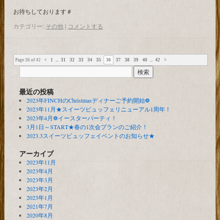
お待ちしております＃
カテゴリー:
その他
|
コメントする
Page 36 of 42
<
1
...
31
32
33
34
35
36
37
38
39
40
...
42
>
最近の投稿
2023年FINCHのChristmasディナーご予約開始❁
2023年11月★スイーツビュッフェリニューアル1周年！
2023年4月❁イースターパーティ！
3月1日～START★春の1次会プランのご紹介！
2023.3スイーツビュッフェイベントのお知らせ★
アーカイブ
2023年11月
2023年4月
2023年3月
2023年2月
2023年1月
2021年7月
2020年8月