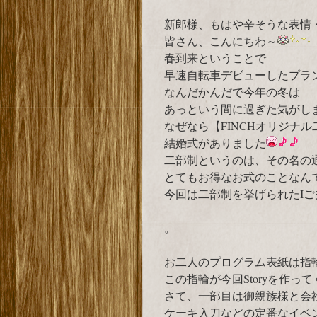
新郎様、もはや辛そうな表情・・
皆さん、こんにちわ～
春到来ということで
早速自転車デビューしたプランナー
なんだかんだで今年の冬は
あっという間に過ぎた気がし
なぜなら【FINCHオリジナ
結婚式がありました
二部制というのは、その名の通
とてもお得なお式のことなん
今回は二部制を挙げられたI
。
お二人のプログラム表紙は指
この指輪が今回Storyを作っ
さて、一部目は御親族様と会
ケーキ入刀などの定番なイベ