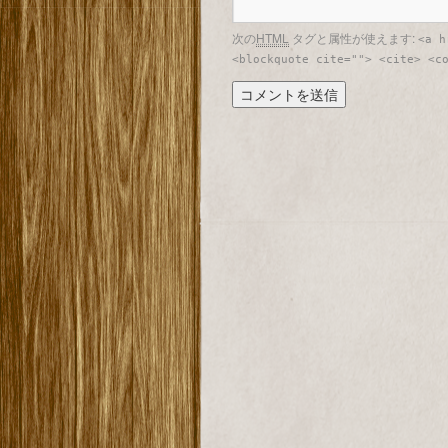
次の
HTML
タグと属性が使えます:
<a h
<blockquote cite=""> <cite> <c