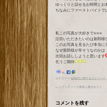
ゆっくりと話せるお時間とお
ちなみにファーストバイトで
私この写真が大好きでwww
注目いただきたいのは新郎様なんですよ
このお写真を見るたび本当に
なぜ新郎様が辛そうなのかは
次回お話ししようと思います
乞うご期待
カテゴリー:
結婚式に関するエピソード
←
☆アンティーク家具に囲まれて☆
コメントを残す