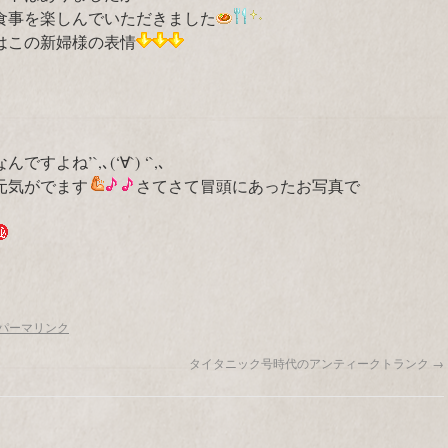
食事を楽しんでいただきました
はこの新婦様の表情
ね’`,､(‘∀`) ‘`,､
元気がでます
さてさて冒頭にあったお写真で
パーマリンク
タイタニック号時代のアンティークトランク
→