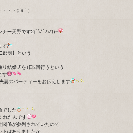
・・(;´д｀)
天野ですΣ(ﾟ∀ﾟﾉ)ﾉｷｬｰ
ます
ル二部制】という
り結婚式を1日2回行うという
です
ご夫妻のパーティーをお伝えします
輪でした
てくれたんです
社関係が参列されていたので
ントはありましたが