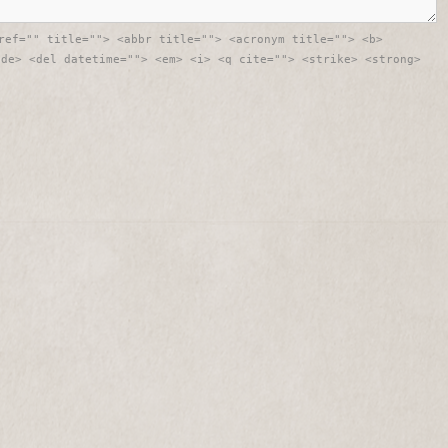
ref="" title=""> <abbr title=""> <acronym title=""> <b>
ode> <del datetime=""> <em> <i> <q cite=""> <strike> <strong>