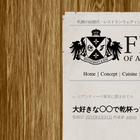
札幌の結婚式・レストランウェディング
Home
｜
Concept
｜
Cuisine
←
☆アンティーク家具に囲まれて☆
大好きな◯◯で乾杯っ
投稿日:
2012年3月31日
作成者:
admin