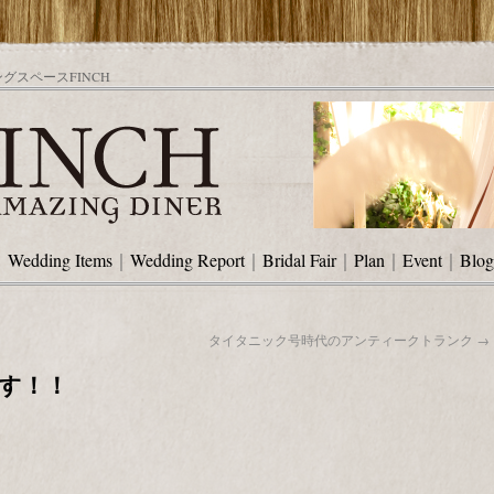
スペースFINCH
｜
Wedding Items
｜
Wedding Report
｜
Bridal Fair
｜
Plan
｜
Event
｜
Blog
タイタニック号時代のアンティークトランク
→
す！！